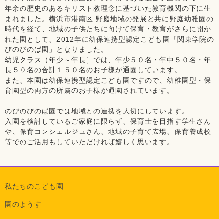
年余の歴史のあるキリスト教理念に基づいた教育機関の下に生
まれました。横浜市港南区 野庭地域の発展と共に野庭幼稚園の
時代を経て、地域の子供たちに向けて保育・教育がさらに開か
れた園として、2012年に幼保連携型認定こども園「関東学院の
びのびのば園」となりました。
幼児クラス（年少～年長）では、年少５０名・年中５０名・年
長５０名の合計１５０名のお子様が通園しています。
また、本園は幼保連携型認定こども園ですので、幼稚園型・保
育園型の両方の所属のお子様が通園されています。
のびのびのば園では地域との連携を大切にしています。
入園を検討しているご家庭に限らず、保育士を目指す学生さん
や、保育コンシェルジュさん、地域の子育て広場、保育養成校
等でのご活用もしていただければ嬉しく思います。
私たちのこども園
園のようす