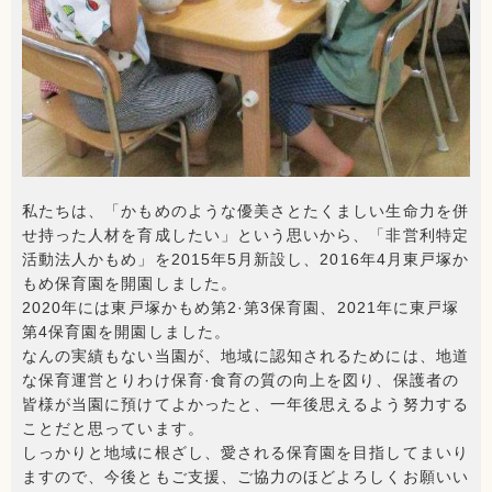
私たちは、「かもめのような優美さとたくましい生命力を併
せ持った人材を育成したい」という思いから、「非営利特定
活動法人かもめ」を
2015
年
5
月新設し、
2016
年
4
月東戸塚か
もめ保育園を開園しました。
2020
年には東戸塚かもめ第
2
·第
3
保育園、
2021
年に東戸塚
第
4
保育園を開園しました。
なんの実績もない当園が、地域に認知されるためには、地道
な保育運営とりわけ保育·食育の質の向上を図り、保護者の
皆様が当園に預けてよかったと、一年後思えるよう努力する
ことだと思っています。
しっかりと地域に根ざし、愛される保育園を目指してまいり
ますので、今後ともご支援、ご協力のほどよろしくお願いい