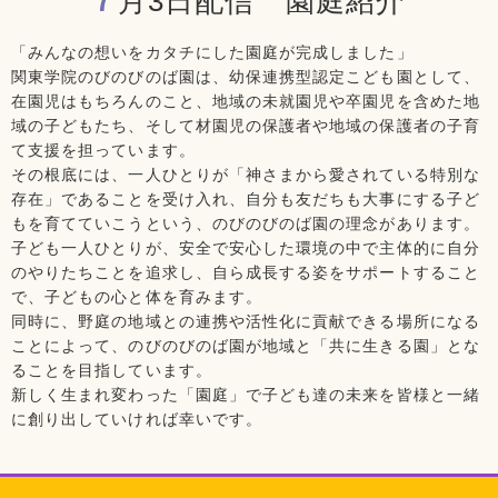
月3日配信 園庭紹介
「みんなの想いをカタチにした園庭が完成しました」
関東学院のびのびのば園は、幼保連携型認定こども園として、
在園児はもちろんのこと、地域の未就園児や卒園児を含めた地
域の子どもたち、そして材園児の保護者や地域の保護者の子育
て支援を担っています。
その根底には、一人ひとりが「神さまから愛されている特別な
存在」であることを受け入れ、自分も友だちも大事にする子ど
もを育てていこうという、のびのびのば園の理念があります。
子ども一人ひとりが、安全で安心した環境の中で主体的に自分
のやりたちことを追求し、自ら成長する姿をサポートすること
で、子どもの心と体を育みます。
同時に、野庭の地域との連携や活性化に貢献できる場所になる
ことによって、のびのびのば園が地域と「共に生きる園」とな
ることを目指しています。
新しく生まれ変わった「園庭」で子ども達の未来を皆様と一緒
に創り出していければ幸いです。