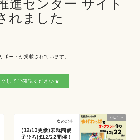
推進センター サイト
されました
リポートが掲載されています。
ックしてご確認ください★
お知らせ
次の記事
(12/13更新)未就園親
子ひろば12/22開催！