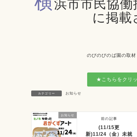
横
浜市市民協働
に掲載
のびのびのば園の取材
★こちらをクリ
お知らせ
カテゴリー
お知らせ
前の記事
(11/15更
新)11/24（金）未就