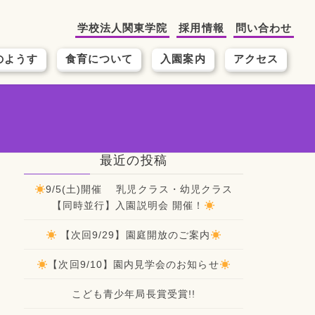
学校法人関東学院
採用情報
問い合わせ
のようす
食育について
入園案内
アクセス
最近の投稿
9/5(土)開催 乳児クラス・幼児クラス
【同時並行】入園説明会 開催！
【次回9/29】園庭開放のご案内
【次回9/10】園内見学会のお知らせ
こども青少年局長賞受賞!!