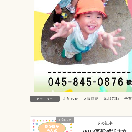
お知らせ
、
入園情報
、
地域活動
、
子
カテゴリー
お知らせ
前の記事
(8/18更新)横浜市立