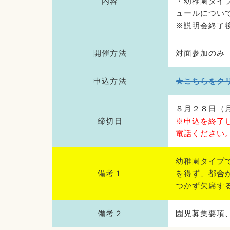
内容
・幼稚園タイ
ュールについ
※説明会終了
開催方法
対面参加のみ
申込方法
★こちらをク
８月２８日（
締切日
※申込を終了
電話ください
幼稚園タイプ
備考１
を得ず、都合
つかず欠席す
備考２
園児募集要項