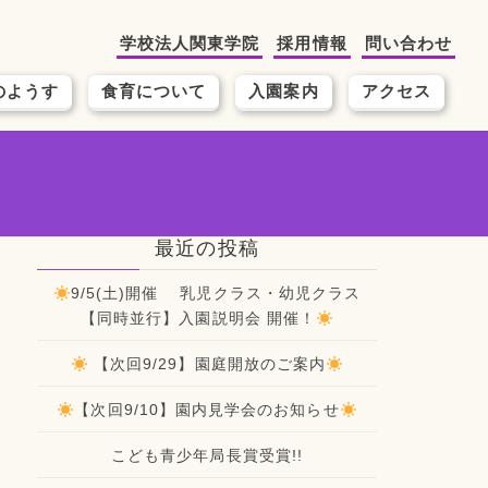
学校法人関東学院
採用情報
問い合わせ
のようす
食育について
入園案内
アクセス
最近の投稿
9/5(土)開催 乳児クラス・幼児クラス
【同時並行】入園説明会 開催！
【次回9/29】園庭開放のご案内
【次回9/10】園内見学会のお知らせ
こども青少年局長賞受賞!!