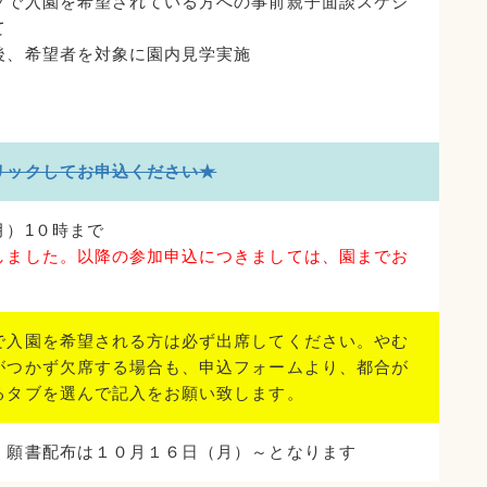
プで入園を希望されている方への事前親子面談スケジ
て
後、希望者を対象に園内見学実施
リックしてお申込ください★
月）1０時まで
しました。以降の参加申込につきましては、園までお
。
で入園を希望される方は必ず出席してください。やむ
がつかず欠席する場合も、申込フォームより、都合が
るタブを選んで記入をお願い致します。
、願書配布は１０月１６日（月）～となります