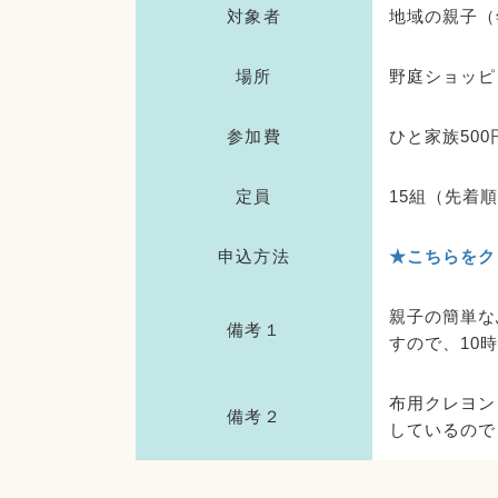
対象者
地域の親子（
場所
野庭ショッピ
参加費
ひと家族50
定員
15組（先着
申込方法
★こちらをク
親子の簡単な
備考１
すので、10
布用クレヨン
備考２
しているので