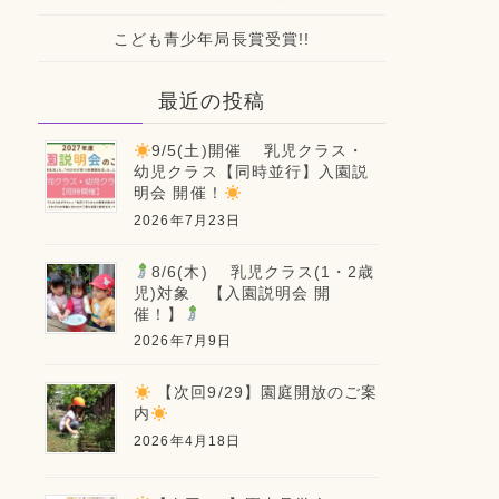
こども青少年局長賞受賞!!
最近の投稿
9/5(土)開催 乳児クラス・
幼児クラス【同時並行】入園説
明会 開催！
2026年7月23日
8/6(木) 乳児クラス(1・2歳
児)対象 【入園説明会 開
催！】
2026年7月9日
【次回9/29】園庭開放のご案
内
2026年4月18日