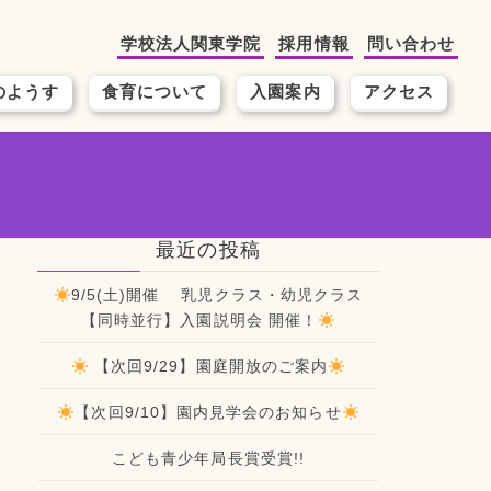
学校法人関東学院
採用情報
問い合わせ
のようす
食育について
入園案内
アクセス
最近の投稿
9/5(土)開催 乳児クラス・幼児クラス
【同時並行】入園説明会 開催！
【次回9/29】園庭開放のご案内
【次回9/10】園内見学会のお知らせ
こども青少年局長賞受賞!!