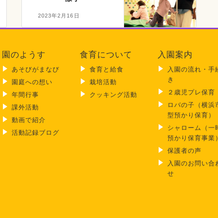
2023年2月16日
園のようす
食育について
入園案内
あそびがまなび
食育と給食
入園の流れ・手
き
園庭への想い
栽培活動
２歳児プレ保育
年間行事
クッキング活動
ロバの子（横浜
課外活動
型預かり保育）
動画で紹介
シャローム（一
活動記録ブログ
預かり保育事業
保護者の声
入園のお問い合
せ