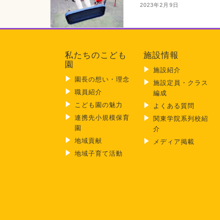
2023年2月9日
私たちのこども
施設情報
園
施設紹介
園長の想い・理念
施設定員・クラス
職員紹介
編成
こども園の魅力
よくある質問
連携先小規模保育
関東学院系列校紹
園
介
地域貢献
メディア掲載
地域子育て活動