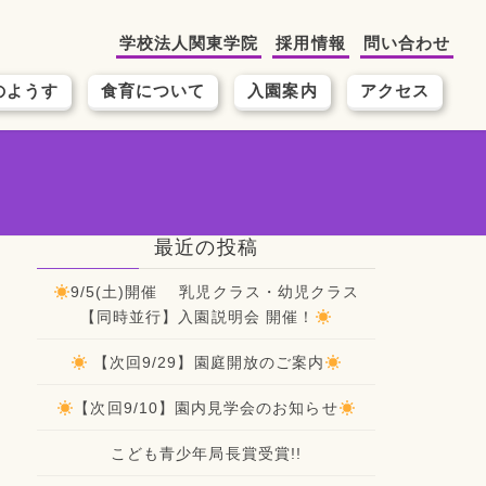
学校法人関東学院
採用情報
問い合わせ
のようす
食育について
入園案内
アクセス
最近の投稿
9/5(土)開催 乳児クラス・幼児クラス
【同時並行】入園説明会 開催！
【次回9/29】園庭開放のご案内
【次回9/10】園内見学会のお知らせ
こども青少年局長賞受賞!!