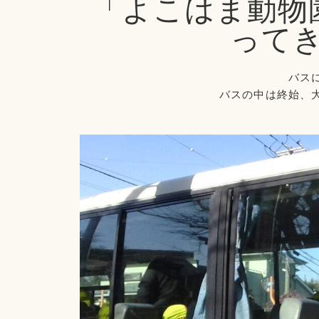
「よこはま動物
って
バス
バスの中は終始、