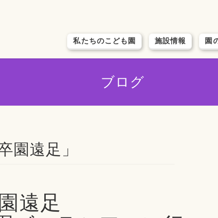
私たちのこども園
施設情報
園
ブログ
「卒園遠足」
園遠足