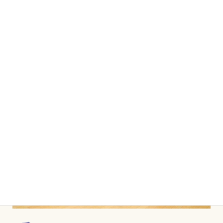
み
んなで体験あそび♪
催し物が終わった後はボーリングあそび・凧揚げあそび・
シャボン玉あそびなどの
体験あそび
を通して学生たちとの
交流を楽しみました。