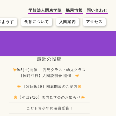
学校法人関東学院
採用情報
問い合わせ
のようす
食育について
入園案内
アクセス
最近の投稿
9/5(土)開催 乳児クラス・幼児クラス
【同時並行】入園説明会 開催！
【次回9/29】園庭開放のご案内
【次回9/10】園内見学会のお知らせ
こども青少年局長賞受賞!!