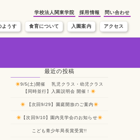
学校法人関東学院
採用情報
問い合わせ
のようす
食育について
入園案内
アクセス
最近の投稿
9/5(土)開催 乳児クラス・幼児クラス
【同時並行】入園説明会 開催！
【次回9/29】園庭開放のご案内
【次回9/10】園内見学会のお知らせ
こども青少年局長賞受賞!!