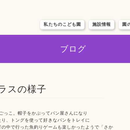
私たちのこども園
施設情報
園
ブログ
クラスの様子
ごっこ。
帽子をかぶってパン屋さんになり
たり、
トングを使って好きなパンをトレイに
育の中で行った
魚釣りゲームも
楽しかったようで
「さか