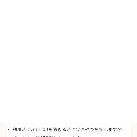
18:30）
※土曜日は15:30まで
※当日利用は、14:00～15:00、午前保育時11:30～12:00の
みお受けします。
利用料金は？
1時間当たり350円
利用時間が15:00を過ぎる時にはおやつを食べますの