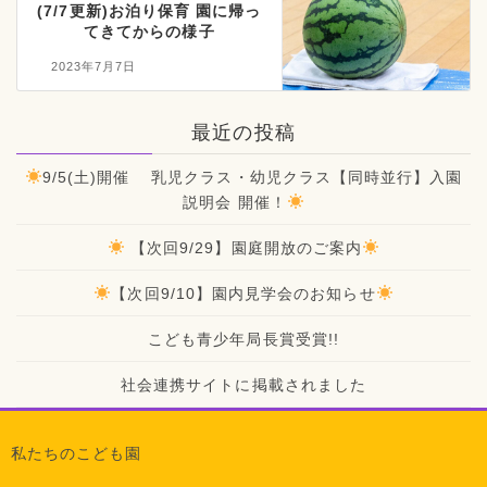
(7/7更新)お泊り保育 園に帰っ
てきてからの様子
2023年7月7日
最近の投稿
9/5(土)開催 乳児クラス・幼児クラス【同時並行】入園
説明会 開催！
【次回9/29】園庭開放のご案内
【次回9/10】園内見学会のお知らせ
こども青少年局長賞受賞!!
社会連携サイトに掲載されました
私たちのこども園