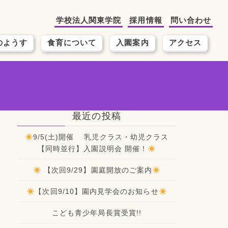
学校法人関東学院
採用情報
問い合わせ
のようす
食育について
入園案内
アクセス
最近の投稿
9/5(土)開催 乳児クラス・幼児クラス
【同時並行】入園説明会 開催！
【次回9/29】園庭開放のご案内
【次回9/10】園内見学会のお知らせ
こども青少年局長賞受賞!!