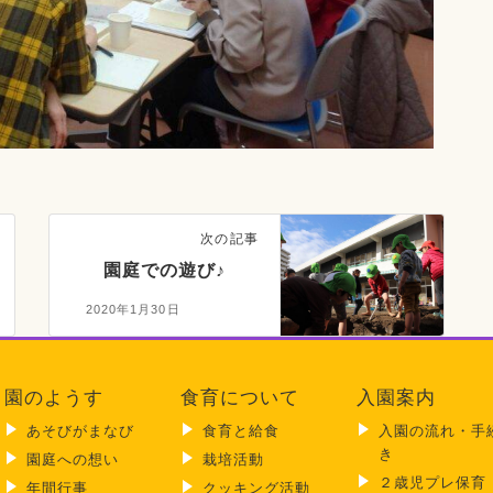
次の記事
園庭での遊び♪
2020年1月30日
園のようす
食育について
入園案内
あそびがまなび
食育と給食
入園の流れ・手
き
園庭への想い
栽培活動
２歳児プレ保育
年間行事
クッキング活動