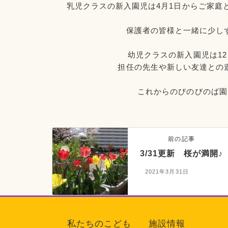
乳児クラスの新入園児は4月1日からご家庭
保護者の皆様と一緒に少し
幼児クラスの新入園児は1
担任の先生や新しい友達との
これからのびのびのば園で
前の記事
3/31更新 桜が満開♪
2021年3月31日
私たちのこども
施設情報