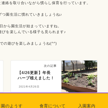
と連絡を取り合いながら慣らし保育を行っています。
ずつ園生活に慣れていきましょうね♪
2日から園生活が始まっていますね。
遊びを楽しんでいる様子も見られます♪
の遊びを楽しみましょうね(^^)
次の記事
【4/26更新】年長
ハーブ植えました！
2021年4月26日
園のようす
食育について
入園案内