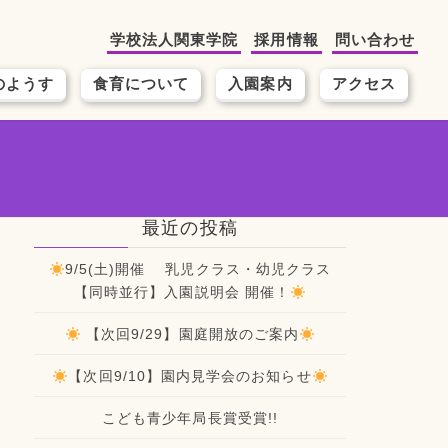
学校法人関東学院
採用情報
問い合わせ
のようす
食育について
入園案内
アクセス
最近の投稿
9/5(土)開催 乳児クラス・幼児クラス
【同時並行】入園説明会 開催！
【次回9/29】園庭開放のご案内
【次回9/10】園内見学会のお知らせ
こども青少年局長賞受賞!!