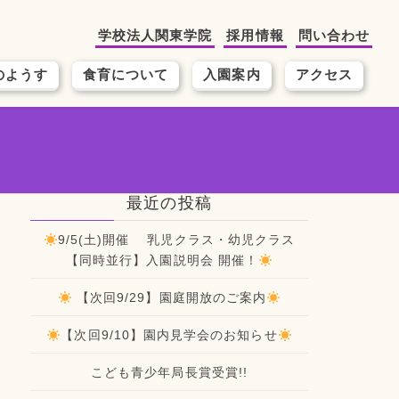
学校法人関東学院
採用情報
問い合わせ
のようす
食育について
入園案内
アクセス
最近の投稿
9/5(土)開催 乳児クラス・幼児クラス
【同時並行】入園説明会 開催！
【次回9/29】園庭開放のご案内
【次回9/10】園内見学会のお知らせ
こども青少年局長賞受賞!!